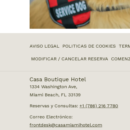
ABRE
AVISO LEGAL
POLITICAS DE COOKIES
TERM
EN
MODIFICAR / CANCELAR RESERVA
COMENZ
UNA
NUEVA
PESTAÑA
Casa Boutique Hotel
1334 Washington Ave,
Miami Beach, FL 33139
Reservas y Consultas:
+1 (786) 216 7780
Correo Electrónico:
frontdesk@casamiamihotel.com