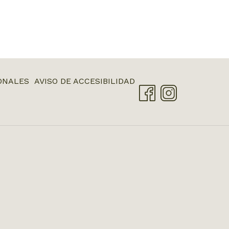
ABRE
ONALES
AVISO DE ACCESIBILIDAD
EN
UNA
NUEVA
PESTAÑA